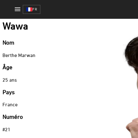
Fighting Games
/
Wawa
FR
Fighting Games
Wawa
Nom
Berthe
Marwan
Âge
25
ans
Pays
France
Numéro
#
21