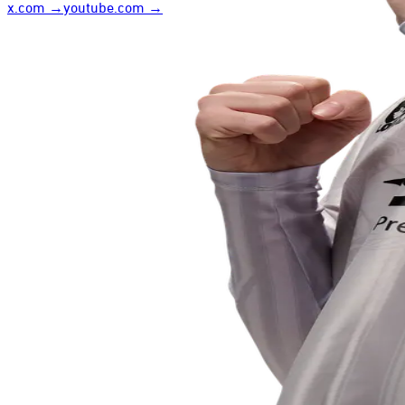
x.com
→
youtube.com
→