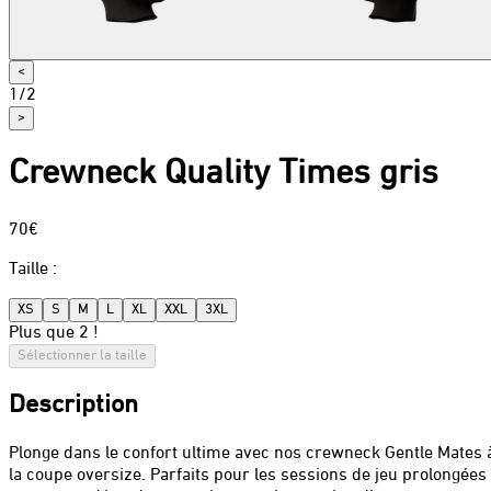
<
1
/
2
>
Crewneck Quality Times gris
70€
Taille
:
XS
S
M
L
XL
XXL
3XL
Plus que 2 !
Sélectionner la taille
Description
Plonge dans le confort ultime avec nos crewneck Gentle Mates 
la coupe oversize. Parfaits pour les sessions de jeu prolongées