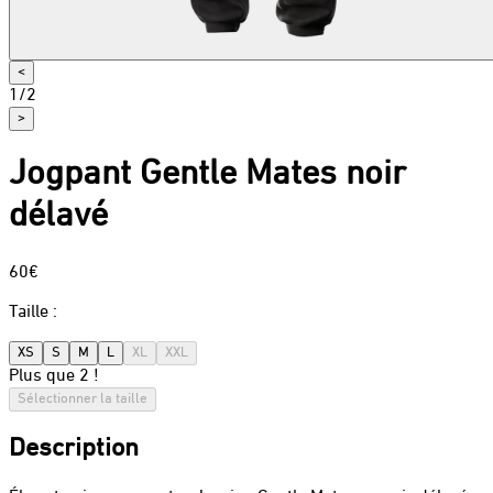
<
1
/
2
>
Jogpant Gentle Mates noir
délavé
60€
Taille
:
XS
S
M
L
XL
XXL
Plus que 2 !
Sélectionner la taille
Description