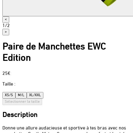
<
1
/
2
>
Paire de Manchettes EWC
Edition
25€
Taille
:
XS/S
M/L
XL/XXL
Sélectionner la taille
Description
Donne une allure audacieuse et sportive à tes bras avec nos