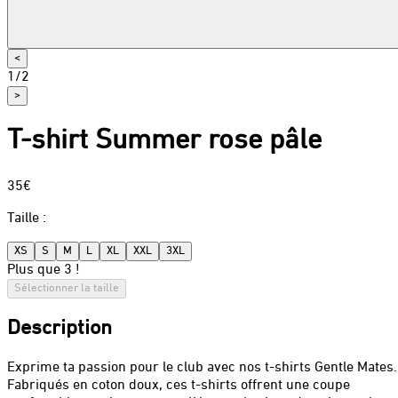
<
1
/
2
>
T-shirt Summer rose pâle
35€
Taille
:
XS
S
M
L
XL
XXL
3XL
Plus que 3 !
Sélectionner la taille
Description
Exprime ta passion pour le club avec nos t-shirts Gentle Mates.
Fabriqués en coton doux, ces t-shirts offrent une coupe