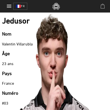
Teamfight Tactics
/
Jedusor
FR
Teamfight Tactics
Jedusor
Nom
Valentin
Villarubla
Âge
23
ans
Pays
France
Numéro
#
03