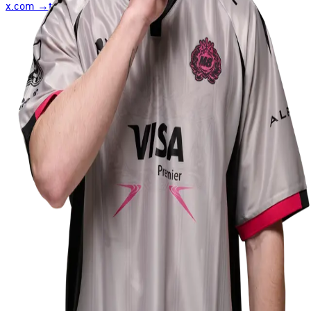
x.com
→
twitch.tv
→