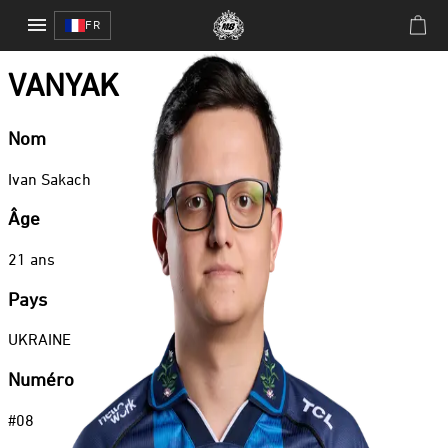
Fortnite
/
VANYAK
FR
Fortnite
VANYAK
Nom
Ivan
Sakach
Âge
21
ans
Pays
UKRAINE
Numéro
#
08