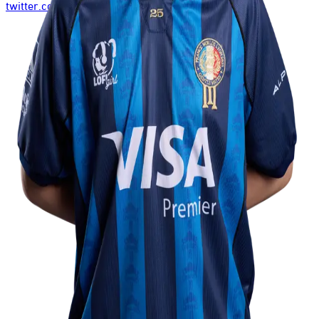
twitter.com
→
twitch.tv
→