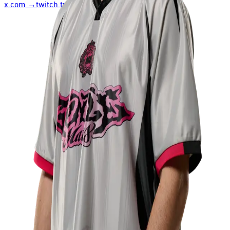
x.com
→
twitch.tv
→