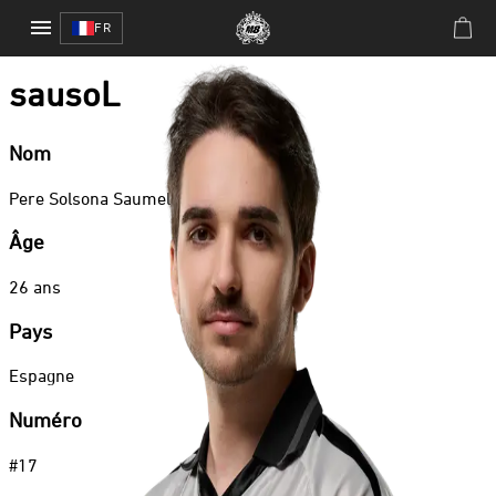
Counter Strike 2
/
sausoL
FR
Counter Strike 2
sausoL
Nom
Pere
Solsona Saumell
Âge
26
ans
Pays
Espagne
Numéro
#
17