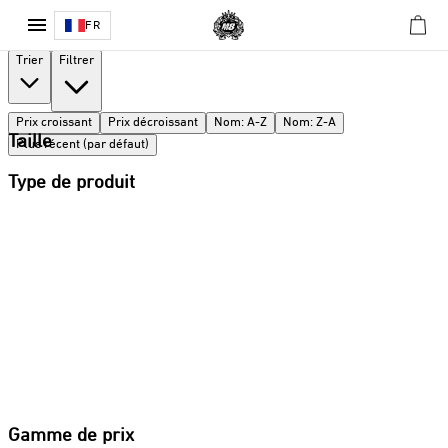
0
Produits
FR
Trier
Filtrer
Prix croissant
Prix décroissant
Nom: A-Z
Nom: Z-A
Taille
Plus récent (par défaut)
Type de produit
Gamme de prix