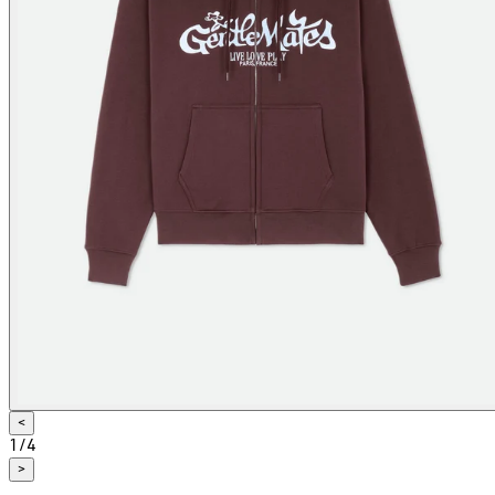
<
1
/
4
>