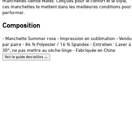
manchettes Gentle Mates. Conçues pour le confort et le style,
ces manchettes te mettent dans les meilleures conditions pour
performer.
Composition
- Manchette Summer rose - Impression en sublimation - Vendu
par paire - 84 % Polyester / 16 % Spandex - Entretien : Laver à
30°, ne pas mettre au sèche-linge - Fabriquée en Chine
Voir le guide des tailles
→