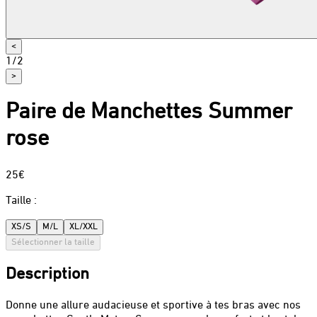
<
1
/
2
>
Paire de Manchettes Summer
rose
25€
Taille
:
XS/S
M/L
XL/XXL
Sélectionner la taille
Description
Donne une allure audacieuse et sportive à tes bras avec nos