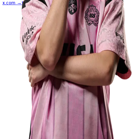
x.com
→
twitch.tv
→