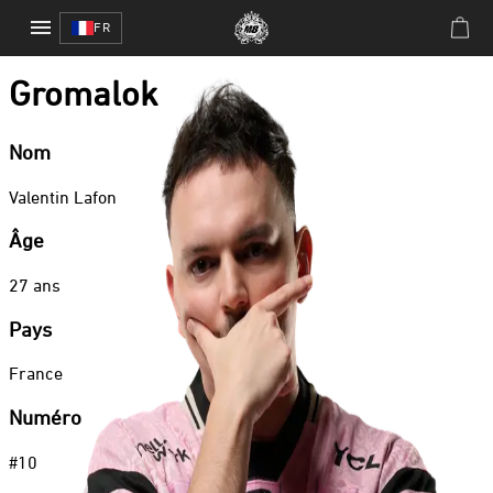
Warzone
/
Gromalok
FR
Warzone
Gromalok
Nom
Valentin
Lafon
Âge
27
ans
Pays
France
Numéro
#
10