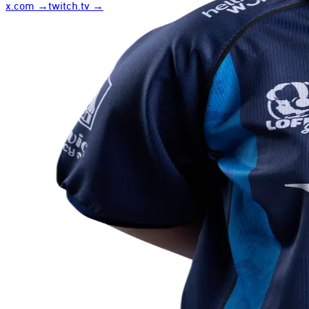
x.com
→
twitch.tv
→