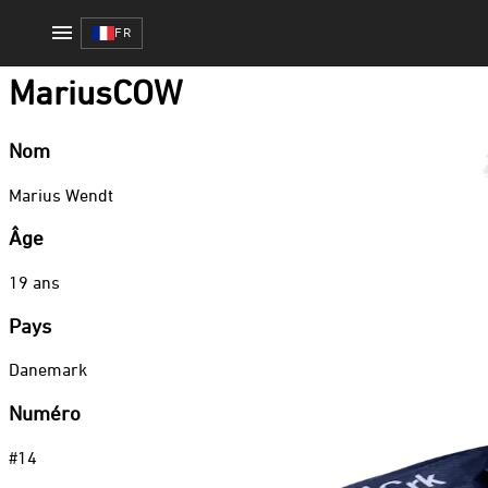
Fortnite
/
MariusCOW
FR
Fortnite
MariusCOW
Nom
Marius
Wendt
Âge
19
ans
Pays
Danemark
Numéro
#
14