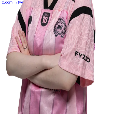
x.com
→
twitch.tv
→