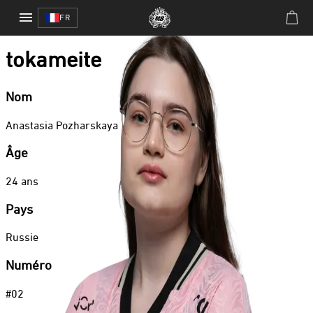
Valorant Game Changers
/
tokameite
FR
Valorant Game Changers
tokameite
Nom
Anastasia
Pozharskaya
Âge
24
ans
Pays
Russie
Numéro
#
02