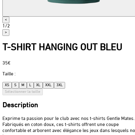
<
1
/
2
>
T-SHIRT HANGING OUT BLEU
35€
Taille
:
XS
S
M
L
XL
XXL
3XL
Sélectionner la taille
Description
Exprime ta passion pour le club avec nos t-shirts Gentle Mates.
Fabriqués en coton doux, ces t-shirts offrent une coupe
confortable et arborent avec élégance les jeux dans lesquels n