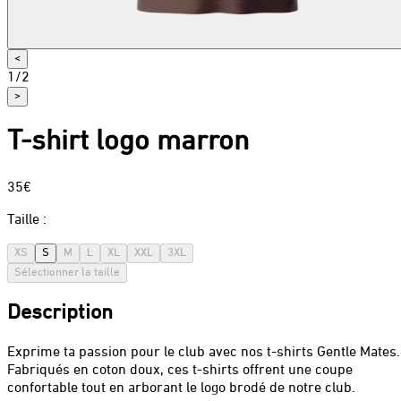
<
1
/
2
>
T-shirt logo marron
35€
Taille
:
XS
S
M
L
XL
XXL
3XL
Sélectionner la taille
Description
Exprime ta passion pour le club avec nos t-shirts Gentle Mates.
Fabriqués en coton doux, ces t-shirts offrent une coupe
confortable tout en arborant le logo brodé de notre club.