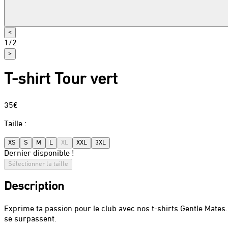
<
1
/
2
>
T-shirt Tour vert
35€
Taille
:
XS
S
M
L
XL
XXL
3XL
Dernier disponible !
Sélectionner la taille
Description
Exprime ta passion pour le club avec nos t-shirts Gentle Mates.
se surpassent.