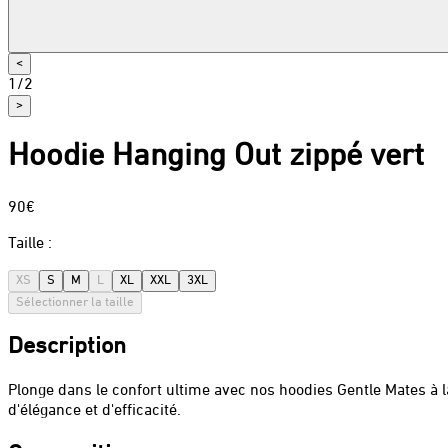
<
1
/
2
>
Hoodie Hanging Out zippé vert
90€
Taille
:
XS
S
M
L
XL
XXL
3XL
Sélectionner la taille
Description
Plonge dans le confort ultime avec nos hoodies Gentle Mates à 
d'élégance et d'efficacité.