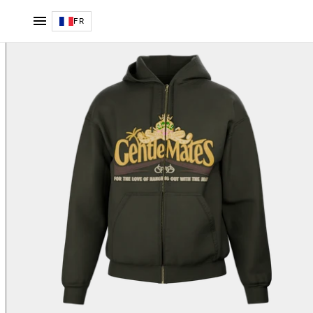
Hoodie Hanging Out zippé vert
FR