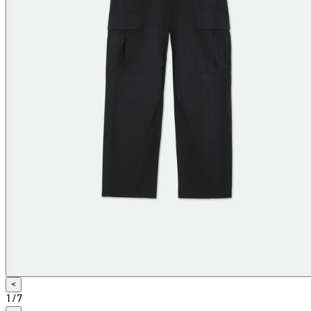
<
1
/
7