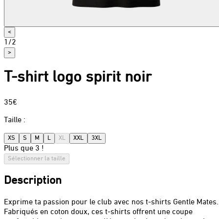
<
1
/
2
>
T-shirt logo spirit noir
35€
Taille
:
XS
S
M
L
XL
XXL
3XL
Plus que 3 !
Sélectionner la taille
Description
Exprime ta passion pour le club avec nos t-shirts Gentle Mates.
Fabriqués en coton doux, ces t-shirts offrent une coupe