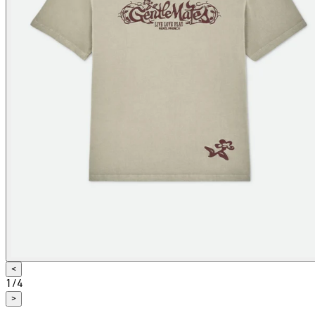
<
1
/
4
>